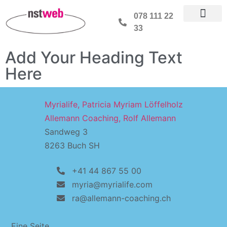
078 111 22
33
Add Your Heading Text
Here
Myrialife, Patricia Myriam Löffelholz
Allemann Coaching, Rolf Allemann
Sandweg 3
8263 Buch SH
+41 44 867 55 00
myria@myrialife.com
ra@allemann-coaching.ch
Eine Seite